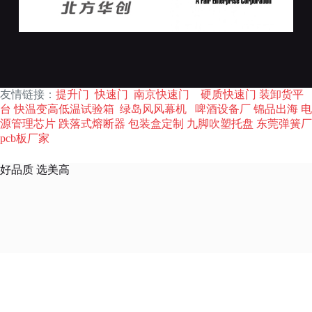
友情链接：
提升门
快速门
南京快速门
硬质快速门
装卸货平
台
快温变高低温试验箱
绿岛风风幕机
啤酒设备厂
锦品出海
电
源管理芯片
跌落式熔断器
包装盒定制
九脚吹塑托盘
东莞弹簧厂
pcb板厂家
好品质 选美高
页面
产品中心