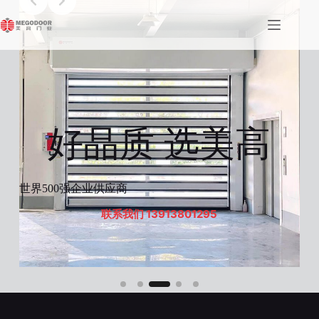
跳
至
内
容
好品质 选美高
世界500强企业供应商
联系我们 13913801295